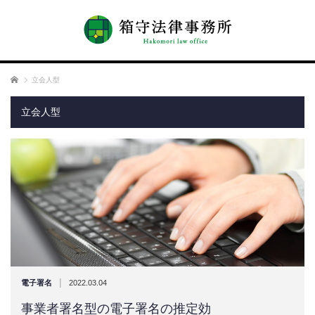
ホーム
立会人型
立会人型
|
電子署名
2022.03.04
事業者署名型の電子署名の推定効